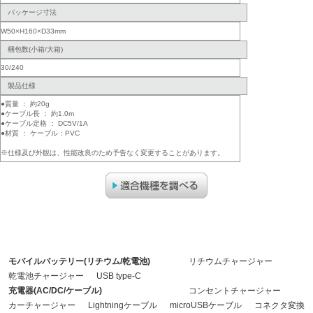
パッケージ寸法
W50×H160×D33mm
梱包数(小箱/大箱)
30/240
製品仕様
●質量 ： 約20g
●ケーブル長 ： 約1.0m
●ケーブル定格 ： DC5V/1A
●材質 ： ケーブル：PVC
※仕様及び外観は、性能改良のため予告なく変更することがあります。
モバイルバッテリー(リチウム/乾電池)
リチウムチャージャー
乾電池チャージャー
USB type-C
充電器(AC/DC/ケーブル)
コンセントチャージャー
カーチャージャー
Lightningケーブル
microUSBケーブル
コネクタ変換