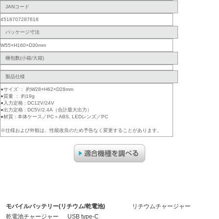
JANコード
4518707287618
パッケージ寸法
W55×H160×D30mm
梱包数(小箱/大箱)
製品仕様
●サイズ ： 約W28×H62×D28mm
●質量 ： 約19g
●入力定格 : DC12V/24V
●出力定格 : DC5V/2.4A（合計最大出力）
●材質 : 本体ケース／PC＋ABS, LEDレンズ／PC
※仕様および外観は、性能改良のため予告なく変更することがあります。
モバイルバッテリー(リチウム/乾電池)
リチウムチャージャー
乾電池チャージャー
USB type-C