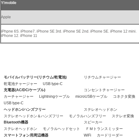
Y!mobile
Apple
iPhpne 6S. iPhone7. iPhone SE 3rd. iPhone SE 2nd. iPhone SE. iPhone 12 mini.
iPhone 12. iPhone 11
※注意：充電用ケーブルが付属されていない製品については、接続する機器に合わ
せて別途ご用意ください。
モバイルバッテリー(リチウム/乾電池)
リチウムチャージャー
乾電池チャージャー
USB type-C
充電器(AC/DC/ケーブル)
コンセントチャージャー
カーチャージャー
Lightningケーブル
microUSBケーブル
コネクタ変換
USB type-C
ヘッドホン/ハンズフリー
ステレオヘッドホン
ステレオヘッドホン＆ハンズフリー
モノラルハンズフリー
ステレオ変換
Bluetooth機器
スピーカー
ステレオヘッドホン
モノラルヘッドセット
ＦＭトランスミッター
スマートフォン用周辺機器
WiFi
カードリーダー