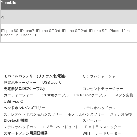
Y!mobile
Apple
iPhpne 6S. iPhone7. iPhone SE 3rd. iPhone SE 2nd. iPhone SE. iPhone 12 mini.
iPhone 12. iPhone 11
※注意：充電用ケーブルが付属されていない製品については、接続する機器に合わ
せて別途ご用意ください。
モバイルバッテリー(リチウム/乾電池)
リチウムチャージャー
乾電池チャージャー
USB type-C
充電器(AC/DC/ケーブル)
コンセントチャージャー
カーチャージャー
Lightningケーブル
microUSBケーブル
コネクタ変換
USB type-C
ヘッドホン/ハンズフリー
ステレオヘッドホン
ステレオヘッドホン＆ハンズフリー
モノラルハンズフリー
ステレオ変換
Bluetooth機器
スピーカー
ステレオヘッドホン
モノラルヘッドセット
ＦＭトランスミッター
スマートフォン用周辺機器
WiFi
カードリーダー