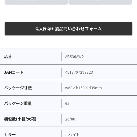
製品問い合わせフォーム
法人様向け
品番
ABS36AW2
JANコード
4518707293923
パッケージ寸法
w60×h160×d35mm
パッケージ重量
65
梱包数(小箱/大箱)
20/80
カラー
ホワイト