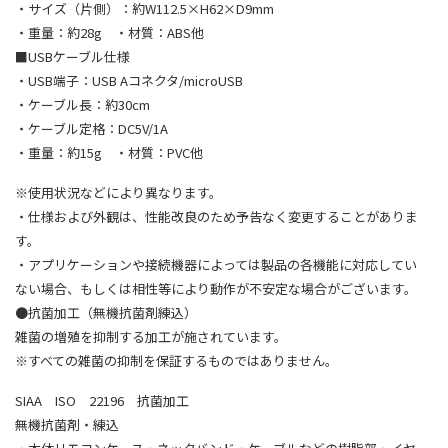
・サイズ（片側）：約W112.5×H62×D9mm
・重量：約28g ・材質：ABS他
■USBケーブル仕様
・USB端子：USB Aコネクタ/microUSB
・ケーブル長：約30cm
・ケーブル定格：DC5V/1A
・重量：約15g ・材質：PVC他
※使用状況などにより異なります。
・仕様および外観は、性能改良のため予告なく変更することがありま
す。
・アプリケーションや接続機器によっては製品の各機能に対応してい
ない場合、もしくは相性等により動作が不安定な場合がございます。
●抗菌加工（無機抗菌剤練込）
雑菌の増殖を抑制する加工が施されています。
※すべての雑菌の抑制を保証するものではありません。
SIAA ISO 22196 抗菌加工
無機抗菌剤・練込