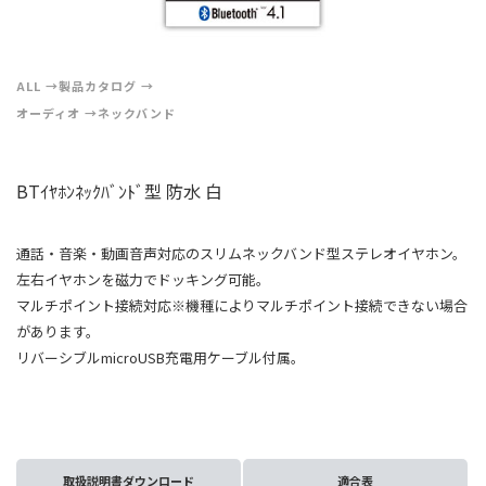
ALL
製品カタログ
オーディオ
ネックバンド
BTｲﾔﾎﾝﾈｯｸﾊﾞﾝﾄﾞ型 防水 白
通話・音楽・動画音声対応のスリムネックバンド型ステレオイヤホン。
左右イヤホンを磁力でドッキング可能。
マルチポイント接続対応※機種によりマルチポイント接続できない場合
があります。
リバーシブルmicroUSB充電用ケーブル付属。
取扱説明書ダウンロード
適合表