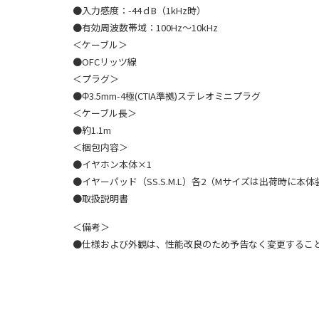
●入力感度：-44ｄB（1kHz時）
●有効周波数帯域：100Hz〜10kHz
＜ケーブル＞
●OFCリッツ線
＜プラグ＞
●Φ3.5mm-4極(CTIA準拠)ステレオミニプラグ
＜ケーブル長＞
●約1.1m
＜梱包内容＞
●イヤホン本体×1
●イヤーパッド（SS.S.M.L）各2（Mサイズは出荷時に本
●取扱説明書
＜備考＞
●仕様および外観は、性能改良のため予告なく変更するこ