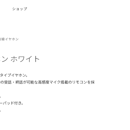
ショップ
有線イヤホン
ヤホン ホワイト
タイプイヤホン。
信時の受話・終話が可能な高感度マイク搭載のリモコンを採
。
ヤーパッド付き。
。