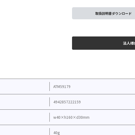
取扱説明書ダウンロード
法人様
ATM59179
4942857222159
w40×h160×d30mm
40g