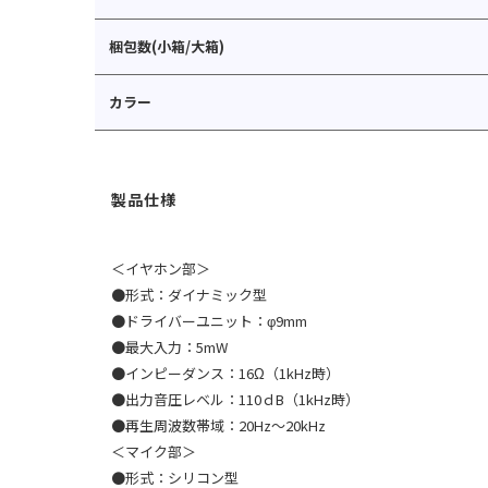
梱包数(小箱/大箱)
カラー
＜イヤホン部＞
●形式：ダイナミック型
●ドライバーユニット：φ9mm
●最大入力：5mW
●インピーダンス：16Ω（1kHz時）
●出力音圧レベル：110ｄB（1kHz時）
●再生周波数帯域：20Hz〜20kHz
＜マイク部＞
●形式：シリコン型