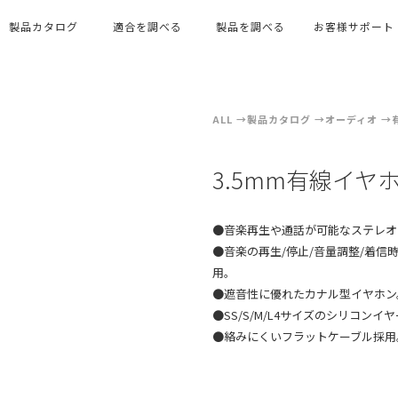
製品カタログ
適合を調べる
製品を調べる
お客様サポート
ALL
製品カタログ
オーディオ
3.5mm有線イ
●音楽再生や通話が可能なステレオ
●音楽の再生/停止/音量調整/着
用。
●遮音性に優れたカナル型イヤホン
●SS/S/M/L4サイズのシリコンイ
●絡みにくいフラットケーブル採用