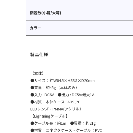
梱包数(小箱/大箱)
カラー
【本体】
●サイズ：約W64.5×H88.5×D20mm
●質量：約43g（本体のみ）
●入力 : DC6V ●出力 : DC5V/最大1A
●材質：本体ケース : ABS,PC
LEDレンズ：PMMA(アクリル）
【Lightningケーブル】
●ケーブル長：約1m ●質量：約21g
●材質：コネクタケース・ケーブル：PVC