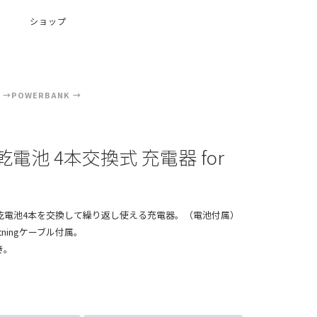
ショップ
POWERBANK
電池 4本交換式 充電器 for
ng
乾電池4本を交換して繰り返し使える充電器。（電池付属）
ghtningケーブル付属。
き。