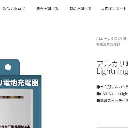
製品カタログ
適合を調べる
製品を調べる
お客様サポート
ALL
カタログ(旧)
乾電池式充電器
アルカリ乾
Lightni
●単３形アルカリ
●USB-A ←→ Li
●電源スイッチ付