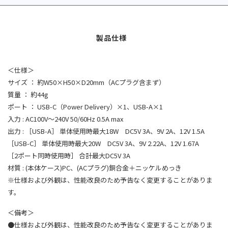
＜仕様＞
サイズ ： 約W50×H50×D20mm（ACプラグ含まず）
質量 ： 約44g
ポート ： USB-C（Power Delivery）×1、USB-A×1
入力 : AC100V～240V 50/60Hz 0.5A max
出力 : ［USB-A］ 単体使用時最大18W DC5V 3A、9V 2A、12V 1.5A
［USB-C］ 単体使用時最大20W DC5V 3A、9V 2.22A、12V 1.67A
［2ポート同時使用時］ 合計最大DC5V 3A
材質 : (本体ケース)PC、(ACプラグ)銅合金＋ニッケルめっき
※仕様および外観は、性能改良のため予告なく変更することがありま
す。
＜備考＞
●仕様および外観は、性能改良のため予告なく変更することがありま