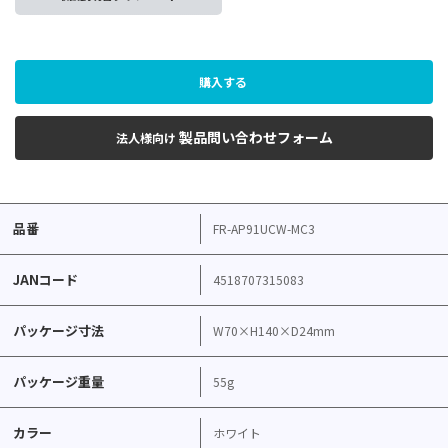
購入する
製品問い合わせフォーム
法人様向け
品番
FR-AP91UCW-MC3
JANコード
4518707315083
パッケージ寸法
W70×H140×D24mm
パッケージ重量
55g
カラー
ホワイト