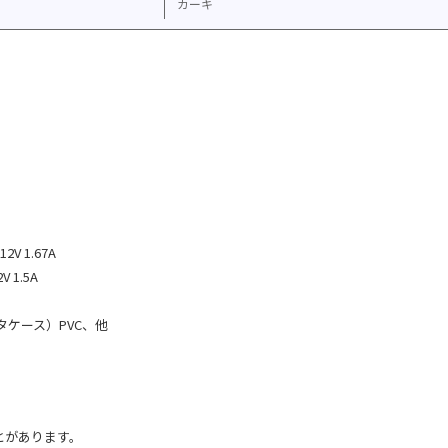
カーキ
V 1.67A
 1.5A
タケース）PVC、他
とがあります。