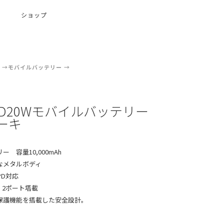
ショップ
モバイルバッテリー
 PD20Wモバイルバッテリー
 カーキ
 容量10,000mAh
なメタルボディ
PD対応
A 2ポート塔載
保護機能を搭載した安全設計。