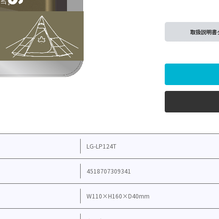
取扱説明書
LG-LP124T
4518707309341
W110×H160×D40mm