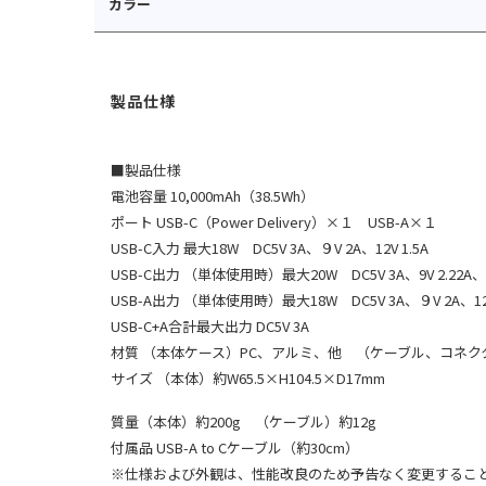
カラー
■製品仕様
電池容量 10,000mAh（38.5Wh）
ポート USB-C（Power Delivery）×１ USB-A×１
USB-C入力 最大18W DC5V 3A、９V 2A、12V 1.5A
USB-C出力 （単体使用時）最大20W DC5V 3A、9V 2.22A、12
USB-A出力 （単体使用時）最大18W DC5V 3A、９V 2A、12V
USB-C+A合計最大出力 DC5V 3A
材質 （本体ケース）PC、アルミ、他 （ケーブル、コネク
サイズ （本体）約W65.5×H104.5×D17mm
質量（本体）約200g （ケーブル）約12g
付属品 USB-A to Cケーブル（約30cm）
※仕様および外観は、性能改良のため予告なく変更するこ