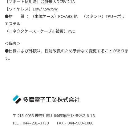
［２ポート使用時］合計最大DC5V 2.1A
［ワイヤレス］10W/7.5W/5W
●材 質 ： （本体ケース）PC+ABS 他 （スタンド）TPU＋ポリ
エステル
（コネクタケース・ケーブル被覆）PVC
＜備考＞
●仕様および外観は、性能改良のため予告なく変更することがありま
す。
〒 215-0033 神奈川県川崎市麻生区栗木2-6-18
TEL：044–281–3730 FAX：044–989–1080