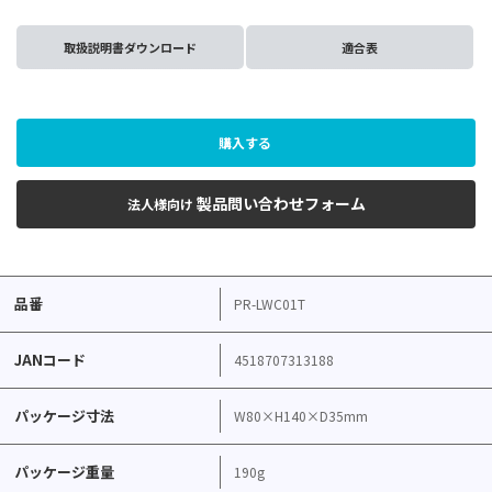
取扱説明書ダウンロード
適合表
購入する
製品問い合わせフォーム
法人様向け
品番
PR-LWC01T
JANコード
4518707313188
パッケージ寸法
W80×H140×D35mm
パッケージ重量
190g