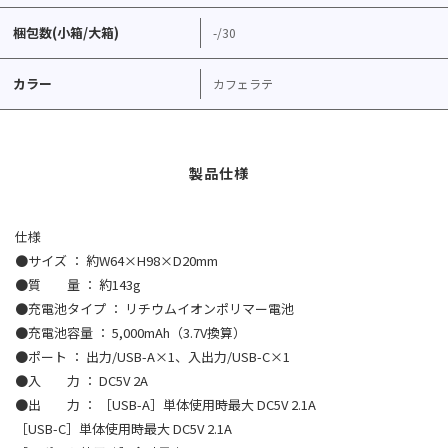
梱包数(小箱/大箱)
-/30
カラー
カフェラテ
仕様
●サイズ ： 約W64×H98×D20mm
●質 量 ： 約143g
●充電池タイプ ： リチウムイオンポリマー電池
●充電池容量 ： 5,000mAh（3.7V換算）
●ポート ： 出力/USB-A×1、入出力/USB-C×1
●入 力 ： DC5V 2A
●出 力 ： ［USB-A］単体使用時最大 DC5V 2.1A
［USB-C］単体使用時最大 DC5V 2.1A