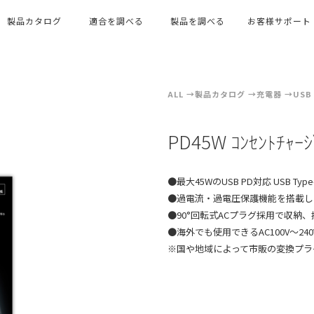
製品カタログ
適合を調べる
製品を調べる
お客様サポート
ALL
製品カタログ
充電器
USB
PD45W ｺﾝｾﾝﾄﾁｬ
●最大45WのUSB PD対応 USB T
●過電流・過電圧保護機能を搭載し
●90°回転式ACプラグ採用で収納
●海外でも使用できるAC100V〜24
※国や地域によって市販の変換プラ