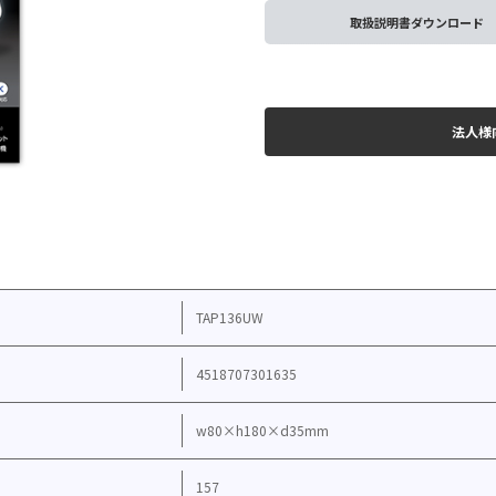
取扱説明書ダウンロード
法人様
TAP136UW
4518707301635
w80×h180×d35mm
157