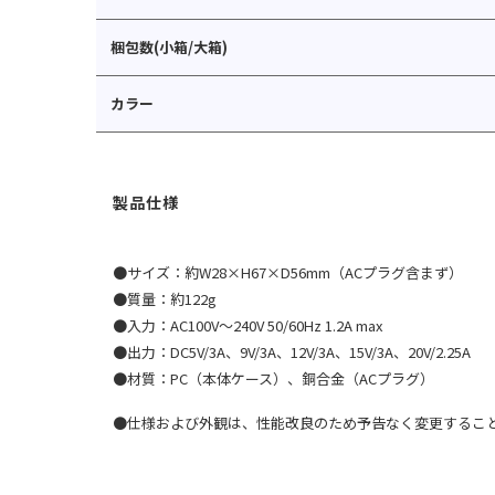
梱包数(小箱/大箱)
カラー
●サイズ：約W28×H67×D56mm（ACプラグ含まず）
●質量：約122g
●入力：AC100V〜240V 50/60Hz 1.2A max
●出力：DC5V/3A、9V/3A、12V/3A、15V/3A、20V/2.25A
●材質：PC（本体ケース）、銅合金（ACプラグ）
●仕様および外観は、性能改良のため予告なく変更するこ