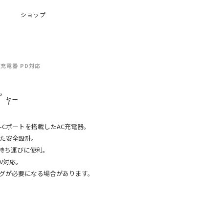
ショップ
 充電器 PD対応
ｰｼﾞｬｰ
ype-Cポートを搭載したAC充電器。
た安全設計。
、持ち運びに便利。
0V対応。
グが必要になる場合があります。