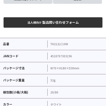
製品問い合わせフォーム
法人様向け
品番
TH212LC10W
JANコード
4518707303196
パッケージ寸法
W70×H180×D30mm
パッケージ重量
52g
梱包数(小箱/大箱)
20/80
カラー
ホワイト