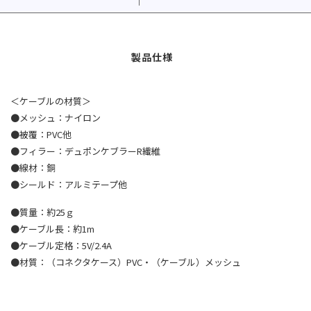
＜ケーブルの材質＞
●メッシュ：ナイロン
●被覆：PVC他
●フィラー：デュポンケブラーR繊維
●線材：銅
●シールド：アルミテープ他
●質量：約25ｇ
●ケーブル長：約1m
●ケーブル定格：5V/2.4A
●材質：（コネクタケース）PVC・（ケーブル）メッシュ