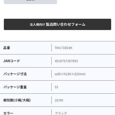
製品問い合わせフォーム
法人様向け
品番
TIH171B10K
JANコード
4518707287892
パッケージ寸法
w80×h180×d25mm
パッケージ重量
55
梱包数(小箱/大箱)
20/80
カラー
ブラック