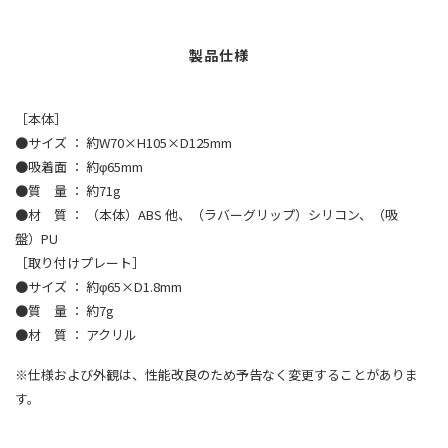
［本体］
●サイズ ： 約W70×H105×D125mm
●吸着面 ： 約φ65mm
●質 量 ： 約71g
●材 質 ： （本体）ABS 他、（ラバーグリップ）シリコン、（吸
盤）PU
［取り付けプレート］
●サイズ ： 約φ65×D1.8mm
●質 量 ： 約7g
●材 質 ： アクリル
※仕様および外観は、性能改良のため予告なく変更することがありま
す。