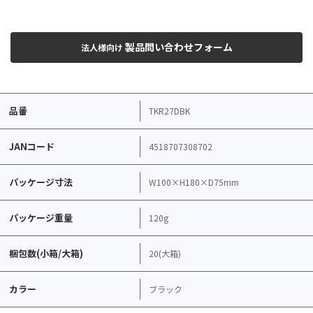
製品問い合わせフォーム
法人様向け
品番
TKR27DBK
JANコード
4518707308702
パッケージ寸法
W100×H180×D75mm
パッケージ重量
120g
梱包数(小箱/大箱)
20(大箱)
カラー
ブラック