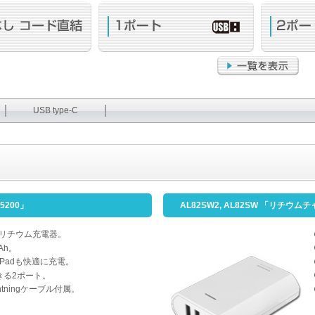
USB type-C
5200」
AL82SW2, AL82SW 「リチウムチ
量リチウム充電器。
Ah。
iPadも快適に充電。
できる2ポート。
htningケーブル付属。