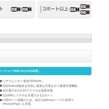
ャージャー7800 microUSB用」
リチウムイオン電池7800mAh。
iOS/Android端末を判別し最適な充電を行う最適充電機能。
合計最大出力2.4Aでスマホを急速充電。
2台同時にスマホを充電できる2ポート。
USBポート搭載のため、純正Lightningケーブル使用で
iPhone/iPadにも充電。