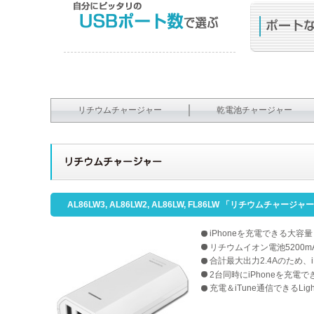
搭載するUSBポート数により、
同時に充電する機器台数が変わります。
リチウムチャージャー
乾電池チャージャー
リチウムチャージャー
AL86LW3, AL86LW2, AL86LW, FL86LW 「リチウムチャージャー
iPhoneを充電できる大容
リチウムイオン電池5200m
合計最大出力2.4Aのため、
2台同時にiPhoneを充電
充電＆iTune通信できるLig