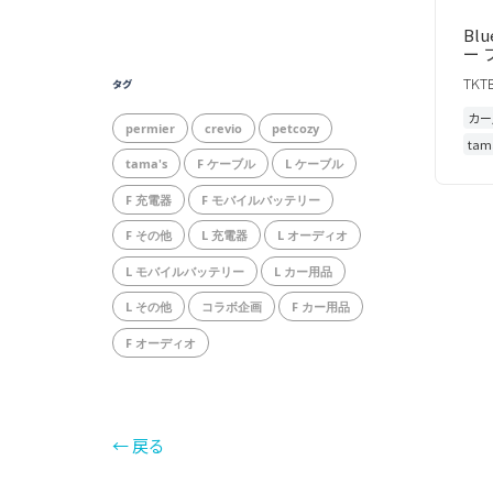
Bl
ー
TKT
タグ
カー
permier
crevio
petcozy
tam
tama's
F ケーブル
L ケーブル
F 充電器
F モバイルバッテリー
F その他
L 充電器
L オーディオ
L モバイルバッテリー
L カー用品
L その他
コラボ企画
F カー用品
F オーディオ
← 戻る