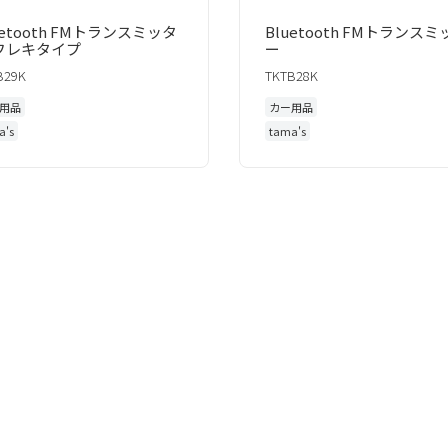
uetooth FMトランスミッタ
Bluetooth FMトランスミ
 フレキタイプ
ー
B29K
TKTB28K
用品
カー用品
a's
tama's