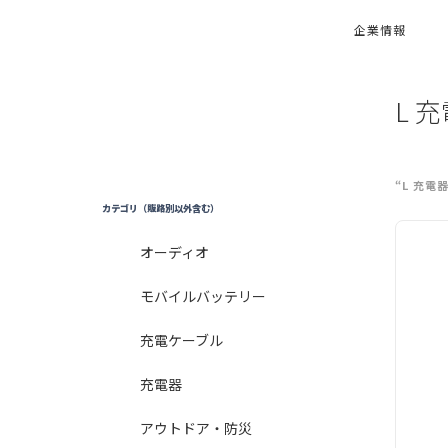
企業情報
L 
“L 充
カテゴリ（販路別以外含む）
オーディオ
モバイルバッテリー
充電ケーブル
充電器
アウトドア・防災