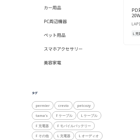
カー用品
PD
20
PC周辺機器
LAP
L 
ペット用品
スマホアクセサリー
美容家電
タグ
permier
crevio
petcozy
tama's
F ケーブル
L ケーブル
F 充電器
F モバイルバッテリー
F その他
L 充電器
L オーディオ