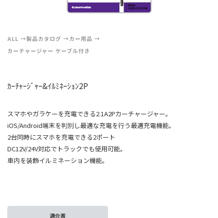
ALL
製品カタログ
カー用品
カーチャージャー ケーブル付き
ｶｰﾁｬｰｼﾞｬｰ&ｲﾙﾐﾈｰｼｮﾝ2P
スマホやガラケーを充電できる2.1A2Pカーチャージャー。
iOS/Android端末を判別し最適な充電を行う最適充電機能。
2台同時にスマホを充電できる2ポート
DC12V/24V対応でトラックでも使用可能。
車内を装飾イルミネーション機能。
適合表