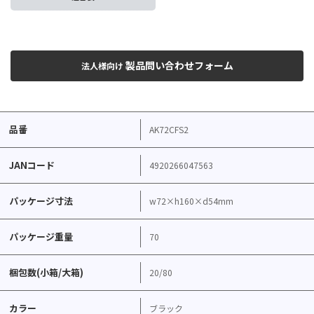
製品問い合わせフォーム
法人様向け
品番
AK72CFS2
JANコード
4920266047563
パッケージ寸法
w72×h160×d54mm
パッケージ重量
70
梱包数(小箱/大箱)
20/80
カラー
ブラック