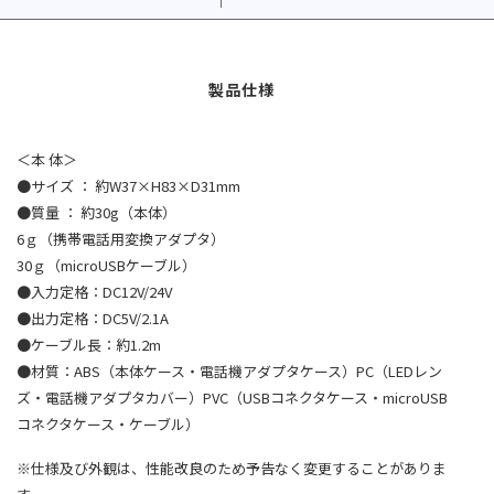
＜本 体＞
●サイズ ： 約W37×H83×D31mm
●質量 ： 約30g（本体）
6ｇ（携帯電話用変換アダプタ）
30ｇ（microUSBケーブル）
●入力定格：DC12V/24V
●出力定格：DC5V/2.1A
●ケーブル長：約1.2m
●材質：ABS（本体ケース・電話機アダプタケース）PC（LEDレン
ズ・電話機アダプタカバー）PVC（USBコネクタケース・microUSB
コネクタケース・ケーブル）
※仕様及び外観は、性能改良のため予告なく変更することがありま