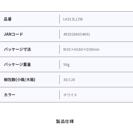
品番
LH313L12W
JANコード
4920266054691
パッケージ寸法
W35×H160×D30mm
パッケージ重量
56g
梱包数(小箱/大箱)
30/120
カラー
ホワイト