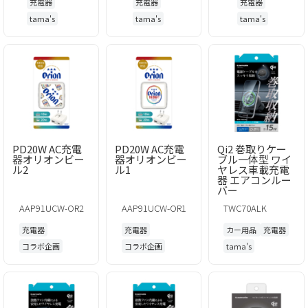
充電器
充電器
充電器
tama's
tama's
tama's
PD20W AC充電
PD20W AC充電
Qi2 巻取りケー
器オリオンビー
器オリオンビー
ブル一体型 ワイ
ル2
ル1
ヤレス車載充電
器 エアコンルー
バー
AAP91UCW-OR2
AAP91UCW-OR1
TWC70ALK
充電器
充電器
カー用品
充電器
コラボ企画
コラボ企画
tama's