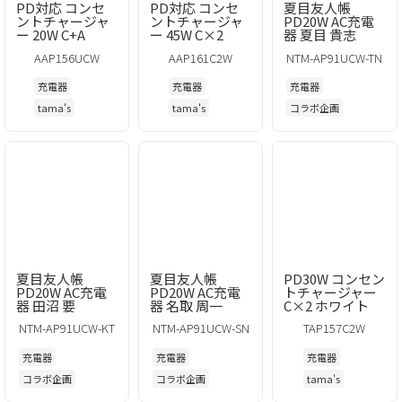
PD対応 コンセ
PD対応 コンセ
夏目友人帳
ントチャージャ
ントチャージャ
PD20W AC充電
ー 20W C+A
ー 45W C×2
器 夏目 貴志
AAP156UCW
AAP161C2W
NTM-AP91UCW-TN
充電器
充電器
充電器
tama's
tama's
コラボ企画
夏目友人帳
夏目友人帳
PD30W コンセン
PD20W AC充電
PD20W AC充電
トチャージャー
器 田沼 要
器 名取 周一
C×2 ホワイト
NTM-AP91UCW-KT
NTM-AP91UCW-SN
TAP157C2W
充電器
充電器
充電器
コラボ企画
コラボ企画
tama's