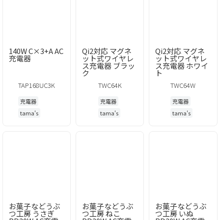
140W C×3+A AC
Qi2対応 マグネ
Qi2対応 マグネ
充電器
ット式ワイヤレ
ット式ワイヤレ
ス充電器 ブラッ
ス充電器 ホワイ
ク
ト
TAP168UC3K
TWC64K
TWC64W
充電器
充電器
充電器
tama's
tama's
tama's
お菓子などうぶ
お菓子などうぶ
お菓子などうぶ
つ工房 うさぎ
つ工房 ねこ
つ工房 いぬ