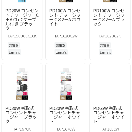
PD20W コンセン
PD100W コンセ
PD100W コンセ
トチャージャーC
ント チャージャ
ント チャージャ
＋A CtoCケーブ
ー C×2＋A ホワ
ー C×2＋A ブラ
ル付き ブラッ
イト
ック
ク
TAP156UCCC10K
TAP162UC2W
TAP162UC2K
充電器
充電器
充電器
tama's
tama's
tama's
PD30W 巻取式
PD30W 巻取式
PD65W 巻取式
コンセントチャ
コンセントチャ
コンセントチャ
ージャー ブラッ
ージャー ホワイ
ージャー ホワイ
ク
ト
ト
TAP167CK
TAP167CＷ
TAP165CW