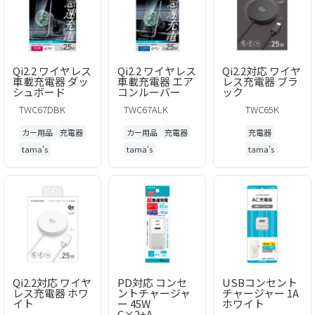
Qi2.2 ワイヤレス
Qi2.2 ワイヤレス
Qi2.2対応 ワイヤ
車載充電器 ダッ
車載充電器 エア
レス充電器 ブラ
シュボード
コンルーバー
ック
TWC67DBK
TWC67ALK
TWC65K
カー用品
充電器
カー用品
充電器
充電器
tama's
tama's
tama's
Qi2.2対応 ワイヤ
PD対応 コンセ
USBコンセント
レス充電器 ホワ
ントチャージャ
チャージャー 1A
イト
ー 45W
ホワイト
C×2+A